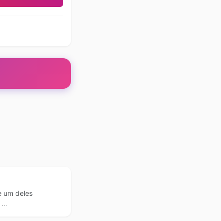
e um deles
 …