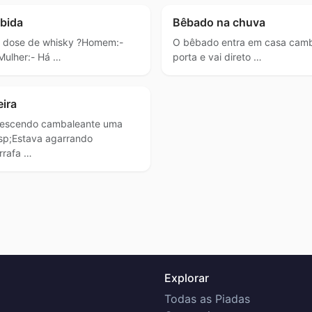
ebida
Bêbado na chuva
a dose de whisky ?Homem:-
O bêbado entra em casa camb
Mulher:- Há …
porta e vai direto …
ira
descendo cambaleante uma
sp;Estava agarrando
rrafa …
Explorar
Todas as Piadas