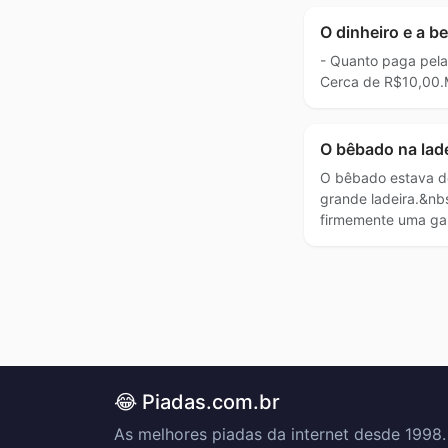
O dinheiro e a b
- Quanto paga pel
Cerca de R$10,00.
O bêbado na lade
O bêbado estava 
grande ladeira.&nb
firmemente uma ga
😂 Piadas.com.br
As melhores piadas da internet desde 1998.