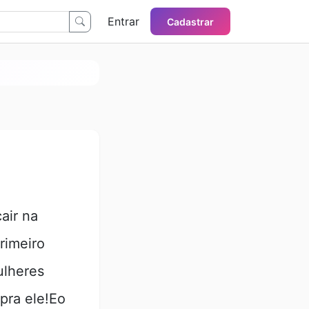
Entrar
Cadastrar
air na
rimeiro
ulheres
pra ele!Eo