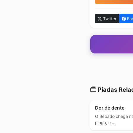
Twitter
Fa
Piadas Rela
Dor de dente
O Bêbado chega no
pinga, e …