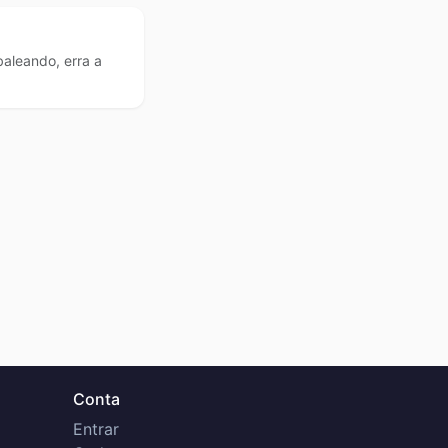
aleando, erra a
Conta
Entrar