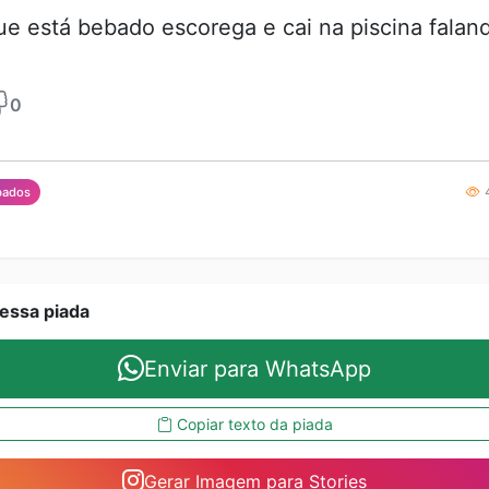
que está bebado escorega e cai na piscina falan
0
4
bados
essa piada
Enviar para WhatsApp
Copiar texto da piada
Gerar Imagem para Stories