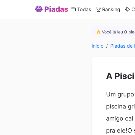
😂 Piadas
Todas
Ranking
C
Você já leu
0
pia
Início
Piadas de
A Pisc
Um grupo 
piscina gr
amigo cai
pra ele!O 