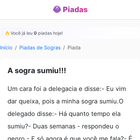
😂 Piadas
Você já leu
0
piadas hoje!
Início
Piadas de Sogras
Piada
A sogra sumiu!!!
Um cara foi a delegacia e disse:- Eu vim
dar queixa, pois a minha sogra sumiu.O
delegado disse:- Há quanto tempo ela
sumiu?- Duas semanas - respondeu o
genro.- E só agora é que você me fala?- É