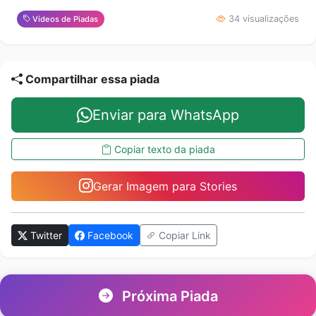
34 visualizações
Vídeos de Piadas
Compartilhar essa piada
Enviar para WhatsApp
Copiar texto da piada
Gerar Imagem para Stories
Twitter
Facebook
Copiar Link
Próxima Piada