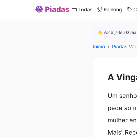
😂 Piadas
Todas
Ranking
C
Você já leu
0
pia
Início
Piadas Var
A Ving
Um senhor
pede ao m
mulher e
Mais".Rec