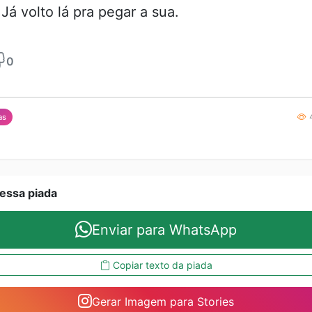
 Já volto lá pra pegar a sua.
0
4
as
essa piada
Enviar para WhatsApp
Copiar texto da piada
Gerar Imagem para Stories