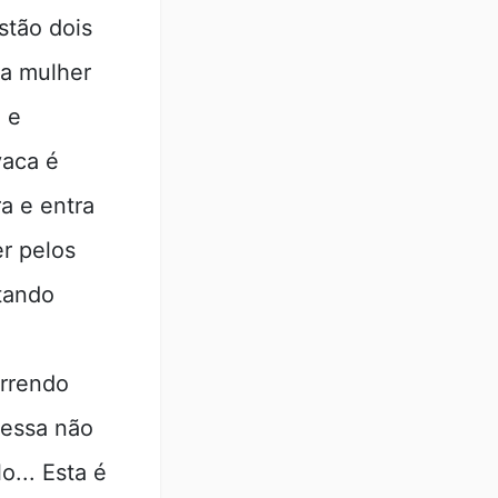
stão dois
la mulher
 e
vaca é
a e entra
r pelos
tando
orrendo
 essa não
o... Esta é