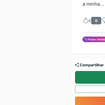
a minha...
0
0
Piadas Variad
Compartilhar 