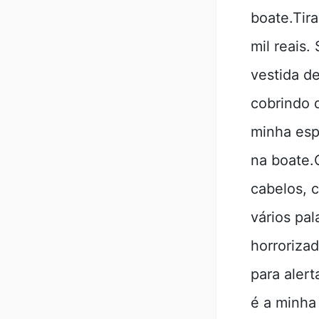
boate.Tir
mil reais.
vestida d
cobrindo 
minha espo
na boate.
cabelos, 
vários pa
horroriza
para alert
é a minha 