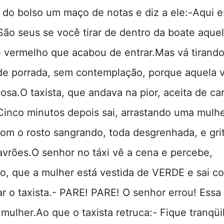
a do bolso um maço de notas e diz a ele:-Aqui e
 São seus se você tirar de dentro da boate aque
e vermelho que acabou de entrar.Mas vá tirando
de porrada, sem contemplação, porque aquela 
sa.O taxista, que andava na pior, aceita de car
Cinco minutos depois sai, arrastando uma mulhe
com o rosto sangrando, toda desgrenhada, e gri
lavrões.O senhor no táxi vê a cena e percebe,
do, que a mulher está vestida de VERDE e sai c
ar o taxista.- PARE! PARE! O senhor errou! Essa
mulher.Ao que o taxista retruca:- Fique tranqüil