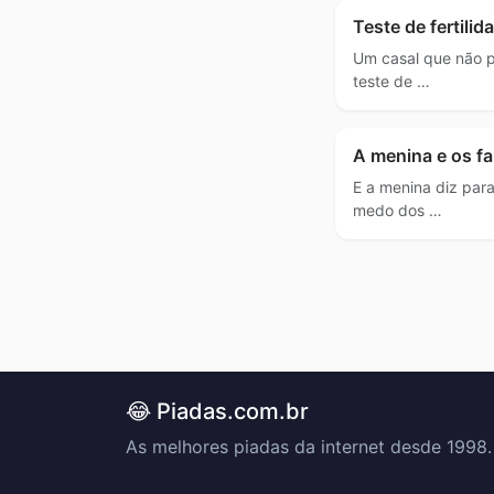
Teste de fertilid
Um casal que não po
teste de …
A menina e os f
E a menina diz para
medo dos …
😂 Piadas.com.br
As melhores piadas da internet desde 1998.