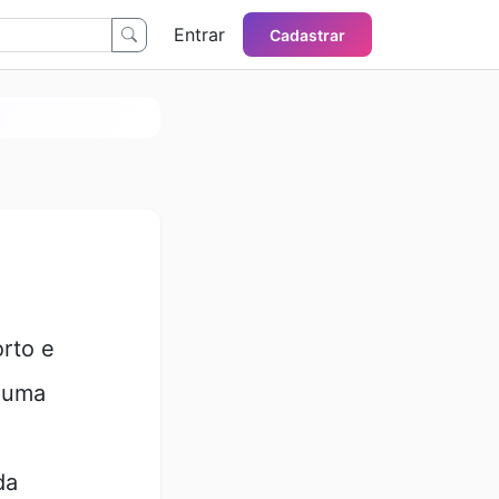
Entrar
Cadastrar
rto e
ê uma
da