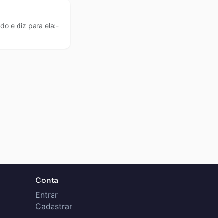
 e diz para ela:-
Conta
Entrar
Cadastrar