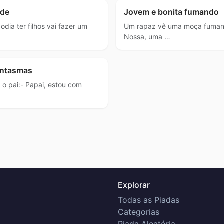
ade
Jovem e bonita fumando
dia ter filhos vai fazer um
Um rapaz vê uma moça fumando
Nossa, uma …
antasmas
 o pai:- Papai, estou com
Explorar
Todas as Piadas
Categorias