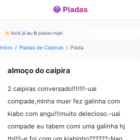
😂 Piadas
Você já leu
0
piadas hoje!
Início
Piadas de Caipiras
Piada
almoço do caipira
2 caipiras conversado!!!!!!!-uai
compade,minha muer fez galinha com
kiabo com angu!!!muito delecioso.-uai
compade eu tabem comi uma galinha hj
tb!!!!-e foi com um kiabinho??????-Nao