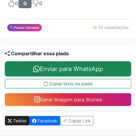
0
0
0
55 visualizações
Piadas Variadas
Compartilhar essa piada
Enviar para WhatsApp
Copiar texto da piada
Gerar Imagem para Stories
Twitter
Facebook
Copiar Link