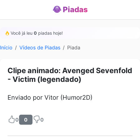
😂 Piadas
Você já leu
0
piadas hoje!
Início
Vídeos de Piadas
Piada
Clipe animado: Avenged Sevenfold
- Victim (legendado)
Enviado por Vitor (Humor2D)
0
0
0