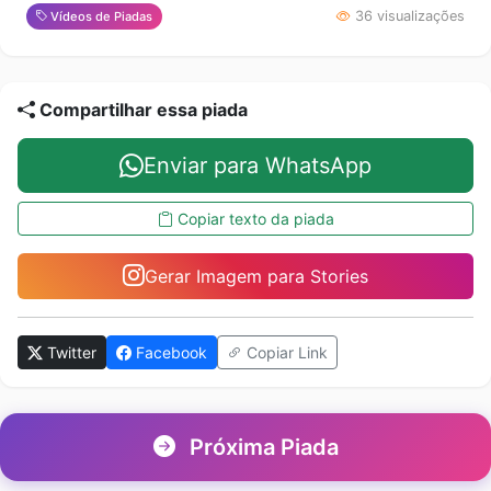
36 visualizações
Vídeos de Piadas
Compartilhar essa piada
Enviar para WhatsApp
Copiar texto da piada
Gerar Imagem para Stories
Twitter
Facebook
Copiar Link
Próxima Piada