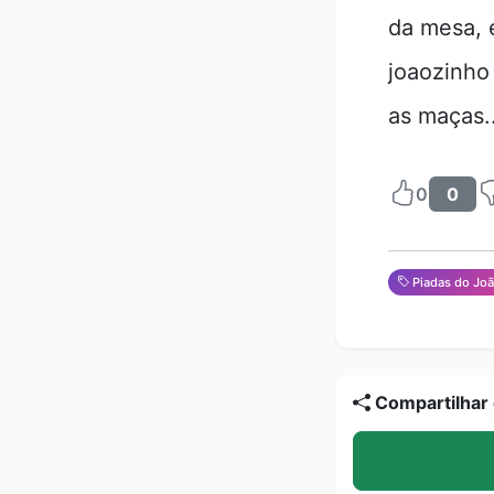
da mesa, 
joaozinho
as maças..
0
0
Piadas do Jo
Compartilhar 