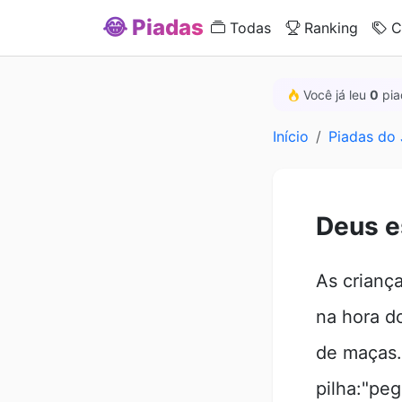
😂 Piadas
Todas
Ranking
C
Você já leu
0
pia
Início
Piadas do
Deus e
As crianç
na hora d
de maças.
pilha:"pe