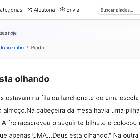
ategorias
Aleatória
Enviar
das hoje!
 Joãozinho
Piada
sta olhando
as estavam na fila da lanchonete de uma escola 
o almoço.Na cabeçeira da mesa havia uma pilh
 A freiraescreveu o seguinte bilhete e colocou 
gue apenas UMA...Deus esta olhando." Na outra