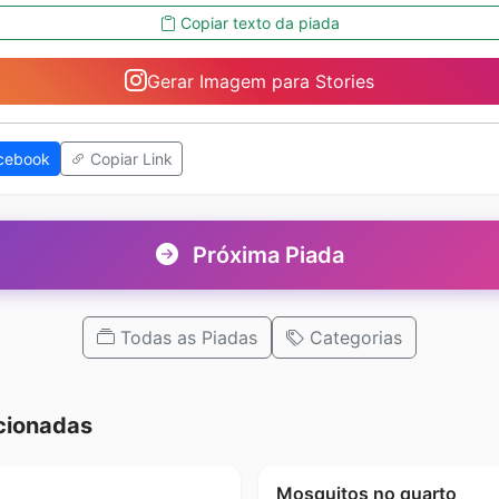
Copiar texto da piada
Gerar Imagem para Stories
cebook
Copiar Link
Próxima Piada
Todas as Piadas
Categorias
cionadas
Mosquitos no quarto