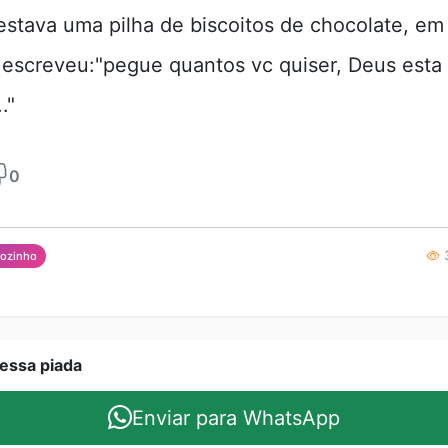
estava uma pilha de biscoitos de chocolate, e
 escreveu:"pegue quantos vc quiser, Deus esta
."
0
3
ãozinho
essa piada
Enviar para WhatsApp