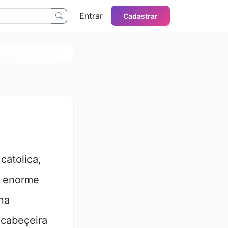
Entrar
Cadastrar
catolica,
a enorme
na
 cabeçeira