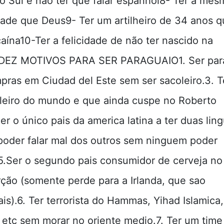
o Sul e não ter que falar espanhol8- Ter a mes
dade que Deus9- Ter um artilheiro de 34 anos 
aína10-Ter a felicidade de não ter nascido na
aDEZ MOTIVOS PARA SER PARAGUAIO1. Ser para
pras em Ciudad del Este sem ser sacoleiro.3. T
leiro do mundo e que ainda cuspe no Roberto
er o único pais da america latina a ter duas lin
e poder falar mal dos outros sem ninguem poder
5.Ser o segundo pais consumidor de cerveja n
ção (somente perde para a Irlanda, que sao
ais).6. Ter terrorista do Hammas, Yihad Islamica,
, etc sem morar no oriente medio.7. Ter um time