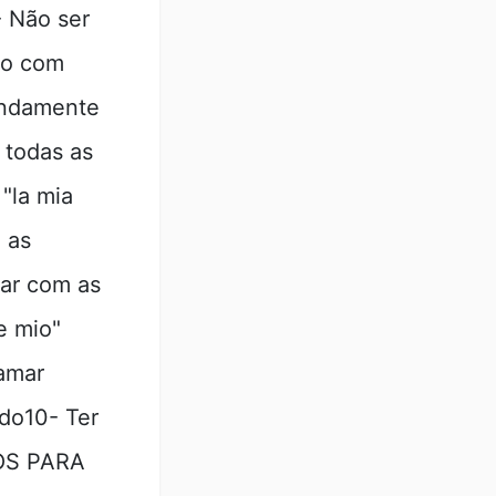
- Não ser
ão com
undamente
 todas as
"la mia
 as
lar com as
e mio"
amar
ndo10- Ter
VOS PARA