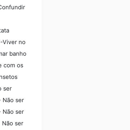
Confundir
tata
-Viver no
mar banho
te com os
insetos
 ser
- Não ser
- Não ser
- Não ser