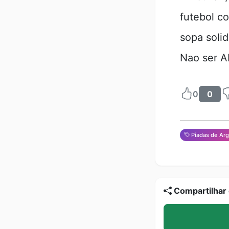
futebol c
sopa soli
Nao ser A
0
0
Piadas de Ar
Compartilhar 