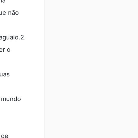
ma
que não
guaio.2.
er o
guas
o mundo
 de