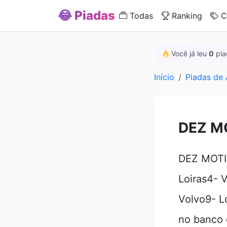
😂 Piadas
Todas
Ranking
C
Você já leu
0
pia
Início
Piadas de 
DEZ M
DEZ MOTI
Loiras4- 
Volvo9- L
no banco