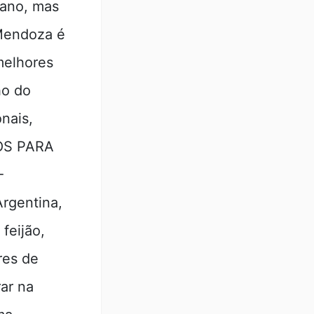
iano, mas
Mendoza é
melhores
ho do
nais,
VOS PARA
-
Argentina,
 feijão,
res de
rar na