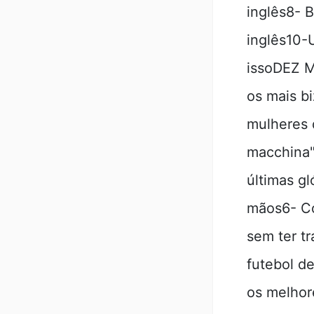
inglês8- 
inglês10-
issoDEZ 
os mais b
mulheres 
macchina"
últimas gl
mãos6- Co
sem ter t
futebol d
os melhor