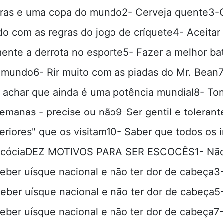
ras e uma copa do mundo2- Cerveja quente3-
o com as regras do jogo de críquete4- Aceitar
ente a derrota no esporte5- Fazer a melhor ba
 mundo6- Rir muito com as piadas do Mr. Bean7
 achar que ainda é uma potência mundial8- To
semanas - precise ou não9-Ser gentil e toleran
eriores" que os visitam10- Saber que todos os 
scóciaDEZ MOTIVOS PARA SER ESCOCÊS1- Não
Beber uísque nacional e não ter dor de cabeça3
Beber uísque nacional e não ter dor de cabeça5
Beber uísque nacional e não ter dor de cabeça7