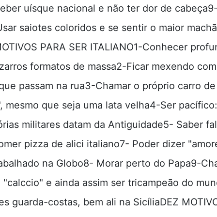
Beber uísque nacional e não ter dor de cabeça9
Usar saiotes coloridos e se sentir o maior mach
MOTIVOS PARA SER ITALIANO1-Conhecer prof
izarros formatos de massa2-Ficar mexendo com
que passam na rua3-Chamar o próprio carro de 
, mesmo que seja uma lata velha4-Ser pacífico:
órias militares datam da Antiguidade5- Saber fa
mer pizza de alici italiano7- Poder dizer "amor
rabalhado na Globo8- Morar perto do Papa9-Ch
e "calccio" e ainda assim ser tricampeão do mu
es guarda-costas, bem ali na SicíliaDEZ MOTI