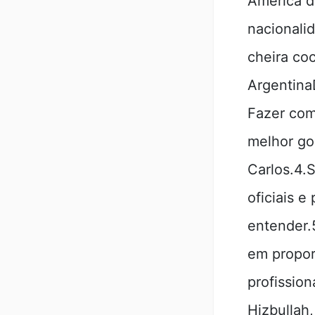
América d
nacionali
cheira coc
Argentin
Fazer com
melhor go
Carlos.4.S
oficiais 
entender.
em propor
profission
Hizbullah