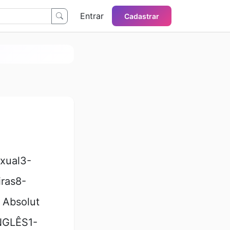
Entrar
Cadastrar
xual3-
iras8-
 Absolut
NGLÊS1-