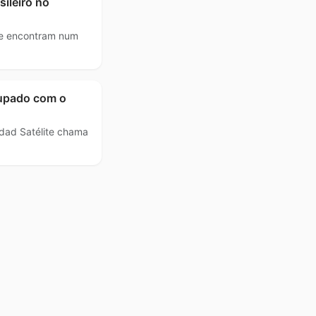
sileiro no
se encontram num
cupado com o
dad Satélite chama