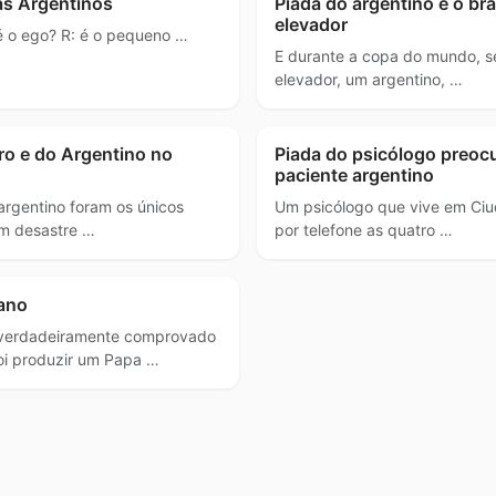
as Argentinos
Piada do argentino e o bra
elevador
é o ego? R: é o pequeno …
E durante a copa do mundo, 
elevador, um argentino, …
iro e do Argentino no
Piada do psicólogo preo
paciente argentino
argentino foram os únicos
Um psicólogo que vive em Ciu
um desastre …
por telefone as quatro …
cano
e verdadeiramente comprovado
foi produzir um Papa …