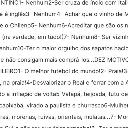
TINO1- Nenhum2-Ser cruza de índio com ital
e é inglês3- Nenhum4- Achar que o vinho de 
e o Chileno5- Nenhum6-Acreditar que são os 
l (na verdade, em tudo!)7- Nenhum8- Ser vizin
Nenhum10-Ter o maior orgulho dos sapatos nacio
e não consigam mais comprá-los...DEZ MOTI
LEIRO1- O melhor futebol do mundo!2- Praia!3
, na praia!4-Desvalorizar o Real e ferrar com a 
do a inflação de volta5-Vatapá, feijoada, tutu de
apixaba, virado a paulista e churrasco6-Mulhe
oiras, morenas, ruivas, orientais, mulatas...7- Mo