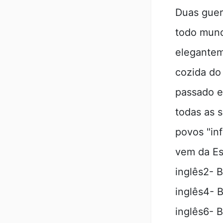
Duas guer
todo mund
elegantem
cozida do
passado e
todas as 
povos "inf
vem da E
inglês2- 
inglês4- 
inglês6- 