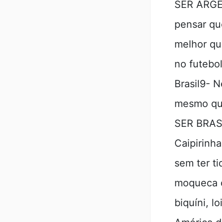
SER ARGEN
pensar qu
melhor qu
no futebo
Brasil9- 
mesmo qu
SER BRASI
Caipirinha
sem ter ti
moqueca c
biquíni, l