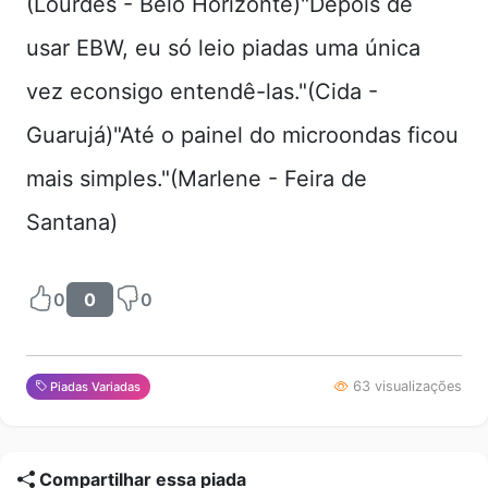
(Lourdes - Belo Horizonte)"Depois de
usar EBW, eu só leio piadas uma única
vez econsigo entendê-las."(Cida -
Guarujá)"Até o painel do microondas ficou
mais simples."(Marlene - Feira de
Santana)
0
0
0
63 visualizações
Piadas Variadas
Compartilhar essa piada