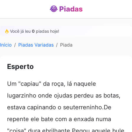
😂 Piadas
Você já leu
0
piadas hoje!
Início
Piadas Variadas
Piada
Esperto
Um "capiau" da roça, lá naquele
lugarzinho onde ojudas perdeu as botas,
estava capinando o seuterreninho.De
repente ele bate com a enxada numa
"coisa" dura ebrilhante.Pegou aquele bule