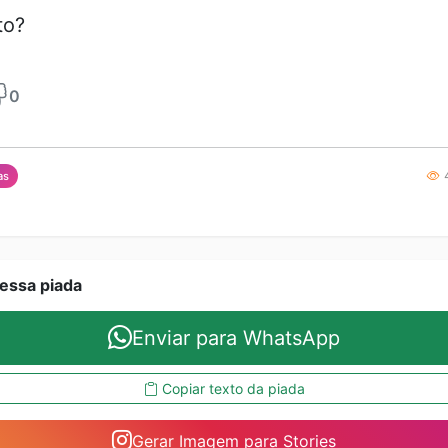
to?
0
4
as
essa piada
Enviar para WhatsApp
Copiar texto da piada
Gerar Imagem para Stories