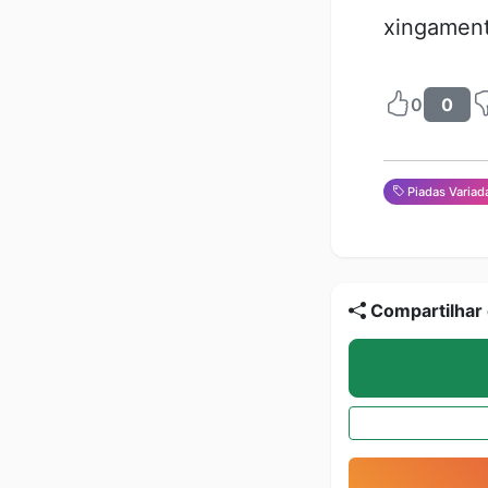
xingamen
0
0
Piadas Variad
Compartilhar 