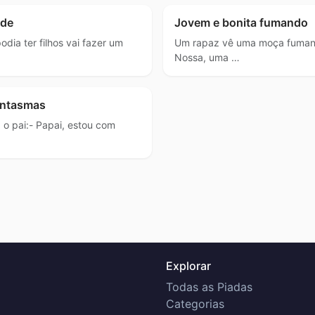
ade
Jovem e bonita fumando
dia ter filhos vai fazer um
Um rapaz vê uma moça fumando
Nossa, uma …
antasmas
 o pai:- Papai, estou com
Explorar
Todas as Piadas
Categorias