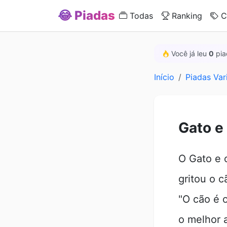
😂 Piadas
Todas
Ranking
C
Você já leu
0
pia
Início
Piadas Var
Gato e
O Gato e 
gritou o c
"O cão é 
o melhor 