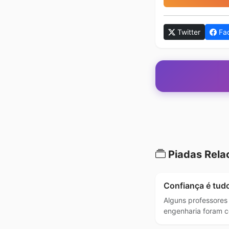
Twitter
Fa
Piadas Rela
Confiança é tud
Alguns professores
engenharia foram c