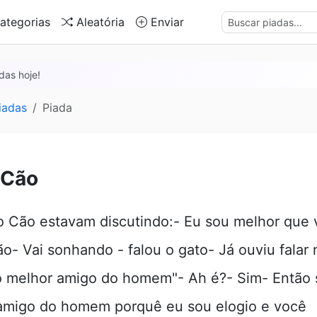
ategorias
Aleatória
Enviar
das hoje!
iadas
Piada
 Cão
o Cão estavam discutindo:- Eu sou melhor que
ão- Vai sonhando - falou o gato- Já ouviu falar
o melhor amigo do homem"- Ah é?- Sim- Então 
amigo do homem porquê eu sou elogio e você