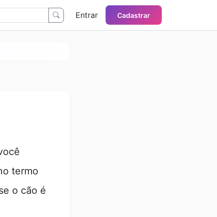
Entrar
Cadastrar
 você
 no termo
se o cão é