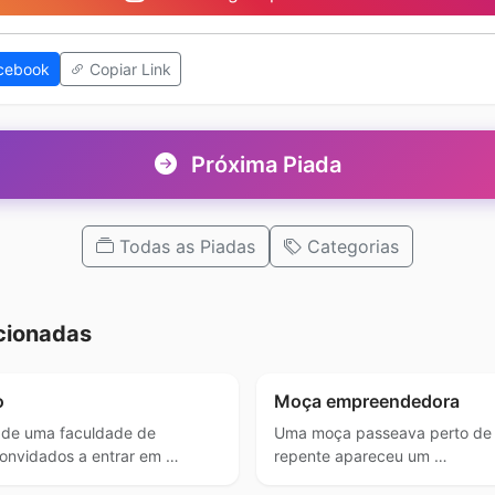
cebook
Copiar Link
Próxima Piada
Todas as Piadas
Categorias
cionadas
o
Moça empreendedora
 de uma faculdade de
Uma moça passeava perto de
onvidados a entrar em …
repente apareceu um …