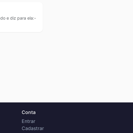
 e diz para ela:-
Conta
Entrar
Cadastrar