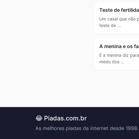
Teste de fertilid
Um casal que não po
teste de …
A menina e os f
E a menina diz para
medo dos …
😂 Piadas.com.br
As melhores piadas da internet desde 1998.