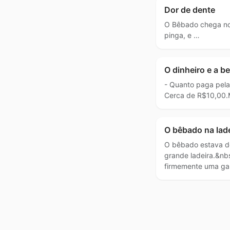
Dor de dente
O Bêbado chega no
pinga, e …
O dinheiro e a b
- Quanto paga pel
Cerca de R$10,00.
O bêbado na lade
O bêbado estava 
grande ladeira.&nb
firmemente uma ga