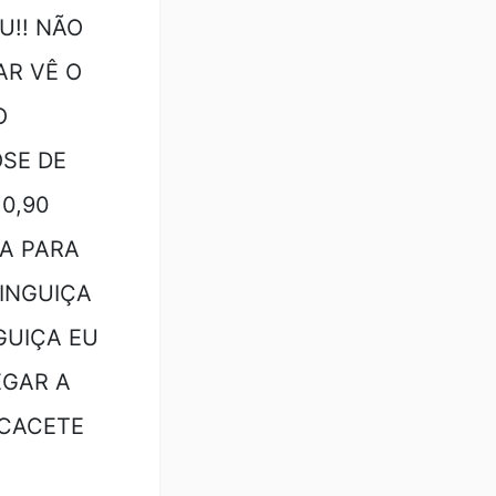
U!! NÃO
AR VÊ O
O
SE DE
 0,90
DA PARA
INGUIÇA
GUIÇA EU
EGAR A
 CACETE