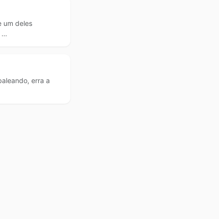
e um deles
 …
aleando, erra a