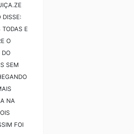
UIÇA.ZE
 DISSE:
 TODAS E
RE O
 DO
OS SEM
CHEGANDO
MAIS
CA NA
OIS
SSIM FOI