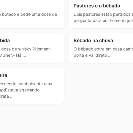
Pastores e o bêbado
 boteco e pede uma dose de
Dois pastores estão perdidos 
pergunta para um homem que
ebida
Bêbado na chuva
a dose de whisky ?Homem:-
O bêbado entra em casa camb
Mulher:- Há …
porta e vai direto …
ira
descendo cambaleante uma
sp;Estava agarrando
rrafa …