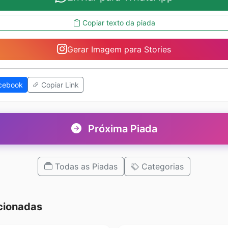
Copiar texto da piada
Gerar Imagem para Stories
cebook
Copiar Link
Próxima Piada
Todas as Piadas
Categorias
cionadas