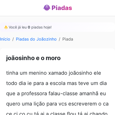
😂 Piadas
Você já leu
0
piadas hoje!
Início
Piadas do Joãozinho
Piada
joãosinho e o moro
tinha um menino xamado joãosinho ele
todo dia ie para a escola mas teve um dia
que a professora falau-classe amanhã eu
quero uma lição para vcs escreverem o ca
ce ci co cu tá ai a classe flou tá ai chando