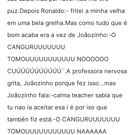
puz.Depois Ronaldo:- fritei a minha velha
em uma bela grelha.Mas como tudo que é
bom acaba era a vez de Joãozinho:-O
CANGURUUUUUUU
TOMOUUUUUUUUUUU NOOOOOO
CUÚÚÚÚÚÚÚÚÚÚ´.A professora nervosa
grita, Joãozinho porque fez isso...mas
Joãozinho fala:-calma teacher sabia que
tu nao ia aceitar esa i é por iso que
tambén fiz está:-O CANGURUUUUUUU
TOMOUUUUUUUUUUU NAAAAAA