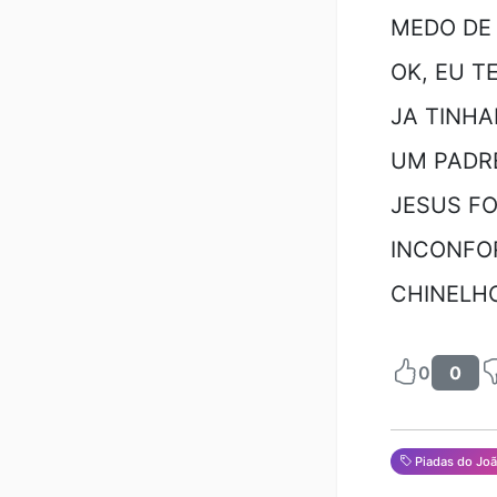
MEDO DE 
OK, EU T
JA TINHA
UM PADRE
JESUS FO
INCONFO
CHINELH
0
0
Piadas do Jo