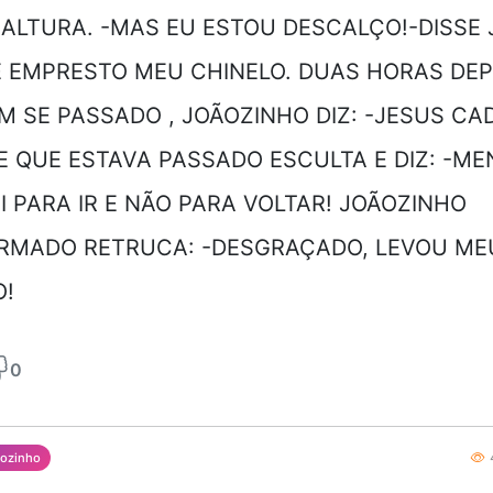
ALTURA. -MAS EU ESTOU DESCALÇO!-DISSE J
E EMPRESTO MEU CHINELO. DUAS HORAS DEP
M SE PASSADO , JOÃOZINHO DIZ: -JESUS CA
 QUE ESTAVA PASSADO ESCULTA E DIZ: -MEN
I PARA IR E NÃO PARA VOLTAR! JOÃOZINHO
RMADO RETRUCA: -DESGRAÇADO, LEVOU ME
O!
0
4
ãozinho