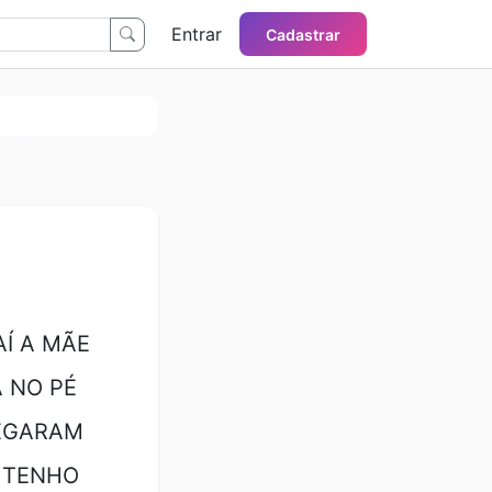
Entrar
Cadastrar
AÍ A MÃE
Á NO PÉ
HEGARAM
U TENHO