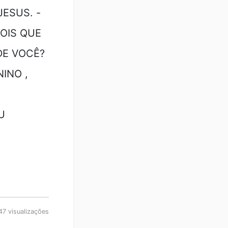
ESUS. -
OIS QUE
DE VOCÊ?
INO ,
U
7 visualizações