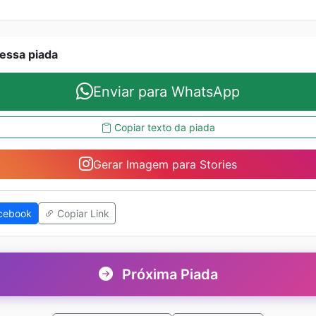
essa piada
Enviar para WhatsApp
Copiar texto da piada
Gerar Imagem para Stories
cebook
Copiar Link
Próxima Piada