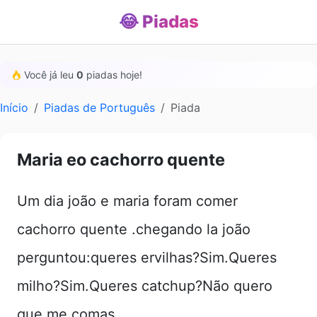
😂 Piadas
Você já leu
0
piadas hoje!
Início
Piadas de Português
Piada
Maria eo cachorro quente
Um dia joão e maria foram comer
cachorro quente .chegando la joão
perguntou:queres ervilhas?Sim.Queres
milho?Sim.Queres catchup?Não quero
que me comas.