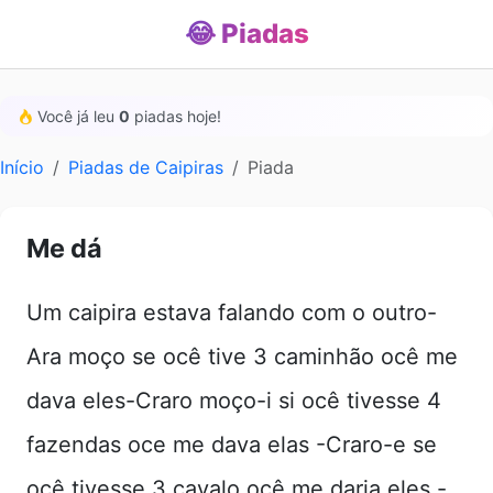
😂 Piadas
Você já leu
0
piadas hoje!
Início
Piadas de Caipiras
Piada
Me dá
Um caipira estava falando com o outro-
Ara moço se ocê tive 3 caminhão ocê me
dava eles-Craro moço-i si ocê tivesse 4
fazendas oce me dava elas -Craro-e se
ocê tivesse 3 cavalo ocê me daria eles -