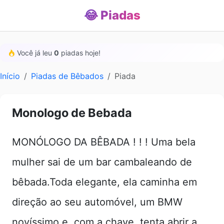
😂 Piadas
Você já leu
0
piadas hoje!
Início
Piadas de Bêbados
Piada
Monologo de Bebada
MONÓLOGO DA BÊBADA ! ! ! Uma bela
mulher sai de um bar cambaleando de
bêbada.Toda elegante, ela caminha em
direção ao seu automóvel, um BMW
novíssimo e, com a chave, tenta abrir a