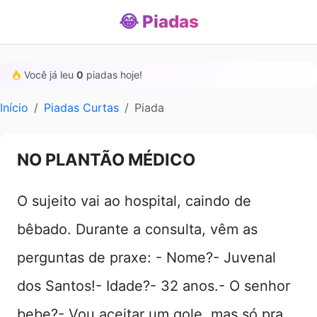
😂 Piadas
Você já leu
0
piadas hoje!
Início
Piadas Curtas
Piada
NO PLANTÃO MÉDICO
O sujeito vai ao hospital, caindo de
bêbado. Durante a consulta, vêm as
perguntas de praxe: - Nome?- Juvenal
dos Santos!- Idade?- 32 anos.- O senhor
bebe?- Vou aceitar um gole, mas só pra