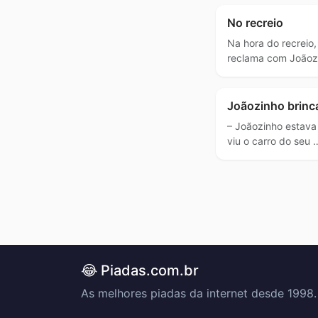
No recreio
Na hora do recreio,
reclama com Joãoz
Joãozinho brinc
– Joãozinho estava
viu o carro do seu 
😂 Piadas.com.br
As melhores piadas da internet desde 1998.