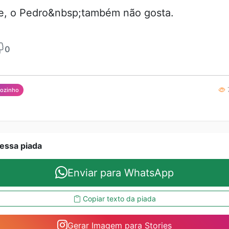
e, o Pedro&nbsp;também não gosta.
0
7
ãozinho
essa piada
Enviar para WhatsApp
Copiar texto da piada
Gerar Imagem para Stories