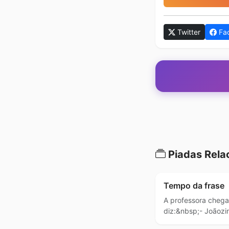
Twitter
Fa
Piadas Rela
Tempo da frase
A professora chega
diz:&nbsp;- Joãozi