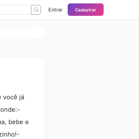
Entrar
Cadastrar
 você já
ponde:-
ma, bebe e
zinho!-