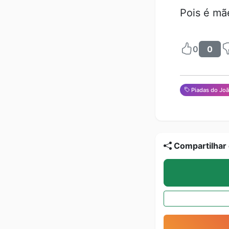
Pois é mã
0
0
Piadas do Jo
Compartilhar 