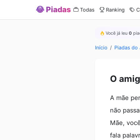
😂 Piadas
Todas
Ranking
C
Você já leu
0
pia
Início
Piadas do
O amig
A mãe per
não passa
Mãe, você
fala pala