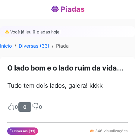
😂 Piadas
Você já leu
0
piadas hoje!
Início
Diversas (33)
Piada
O lado bom e o lado ruim da vida...
Tudo tem dois lados, galera! kkkk
0
0
0
346 visualizações
Diversas (33)