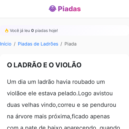
😂 Piadas
Você já leu
0
piadas hoje!
Início
Piadas de Ladrões
Piada
O LADRÃO E O VIOLÃO
Um dia um ladrão havia roubado um
violãoe ele estava pelado.Logo avistou
duas velhas vindo,correu e se pendurou
na árvore mais próxima,ficado apenas
com a pate de baixo aparecendo. quando