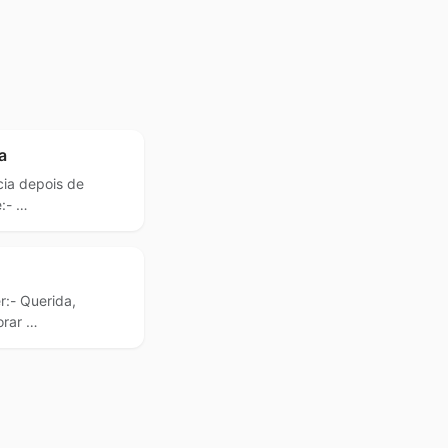
a
ia depois de
e:- …
r:- Querida,
orar …