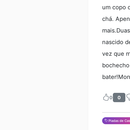
um copo d
chá. Apen
mais.Duas
nascido d
vez que m
bochecho
bater!Mon
0
0
Piadas de Ca