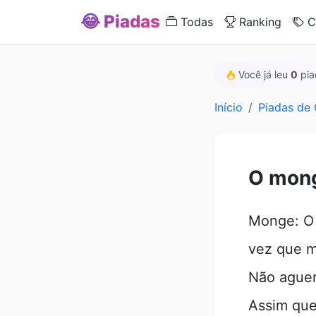
😂 Piadas
Todas
Ranking
C
Você já leu
0
pia
Início
Piadas de
O mong
Monge: O 
vez que m
Não aguen
Assim que