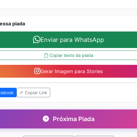
essa piada
Enviar para WhatsApp
Copiar texto da piada
Gerar Imagem para Stories
cebook
Copiar Link
Próxima Piada