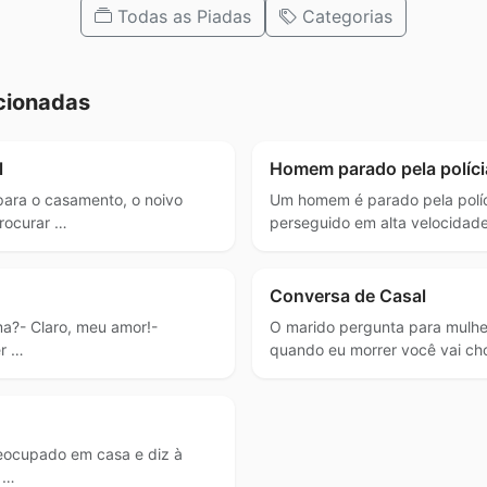
Todas as Piadas
Categorias
cionadas
l
Homem parado pela políci
para o casamento, o noivo
Um homem é parado pela políc
procurar …
perseguido em alta velocidad
Conversa de Casal
a?- Claro, meu amor!-
O marido pergunta para mulhe
er …
quando eu morrer você vai ch
eocupado em casa e diz à
 …