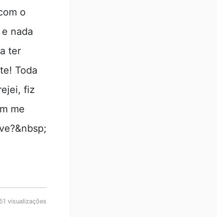
 com o
 e nada
a ter
te! Toda
jei, fiz
em me
lve?&nbsp;
51 visualizações