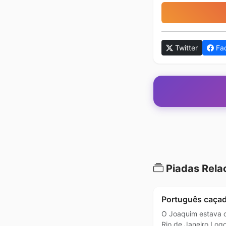
Twitter
Fa
Piadas Rela
Português caça
O Joaquim estava 
Rio de Janeiro.Log