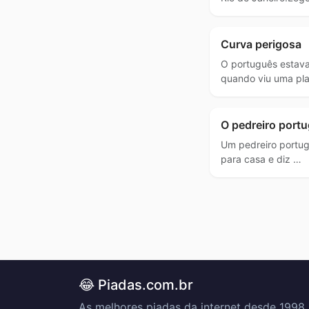
Curva perigosa
O português estava
quando viu uma pl
O pedreiro port
Um pedreiro portug
para casa e diz …
😂 Piadas.com.br
As melhores piadas da internet desde 1998.