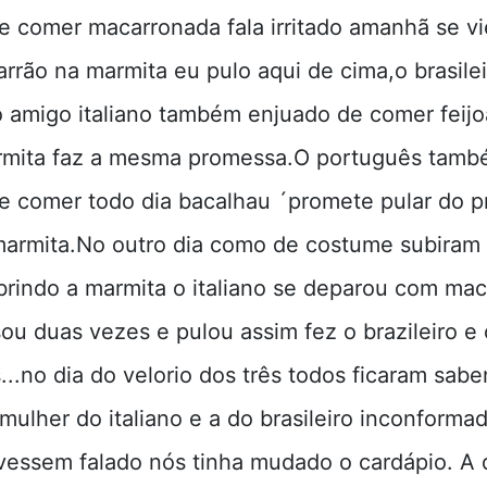
e comer macarronada fala irritado amanhã se vi
rrão na marmita eu pulo aqui de cima,o brasile
do amigo italiano também enjuado de comer feij
rmita faz a mesma promessa.O português tam
e comer todo dia bacalhau ´promete pular do p
 marmita.No outro dia como de costume subiram
brindo a marmita o italiano se deparou com ma
ou duas vezes e pulou assim fez o brazileiro e 
...no dia do velorio dos três todos ficaram sab
Amulher do italiano e a do brasileiro inconforma
tivessem falado nós tinha mudado o cardápio. A 