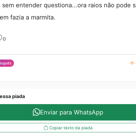
 sem entender questiona...ora raios não pode s
uem fazia a marmita.
0
rtuguês
essa piada
Enviar para WhatsApp
Copiar texto da piada