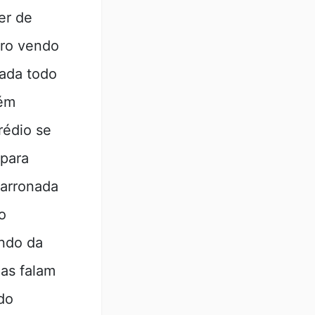
er de
iro vendo
oada todo
bém
rédio se
 para
carronada
o
endo da
das falam
do