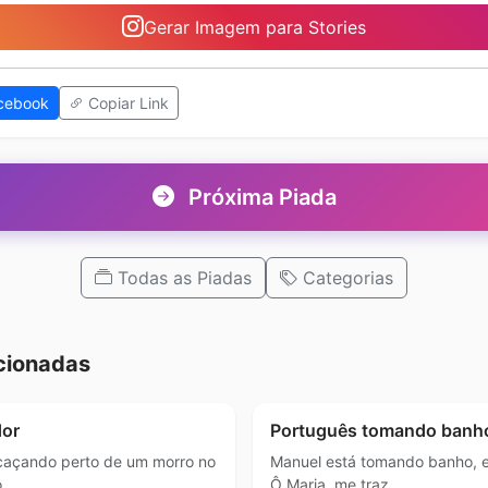
Gerar Imagem para Stories
cebook
Copiar Link
Próxima Piada
Todas as Piadas
Categorias
cionadas
dor
Português tomando banh
caçando perto de um morro no
Manuel está tomando banho, e 
o, …
Ô Maria, me traz …