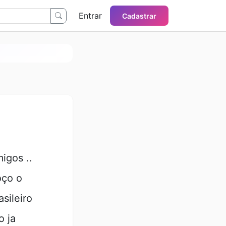
Entrar
Cadastrar
igos ..
oço o
sileiro
o ja