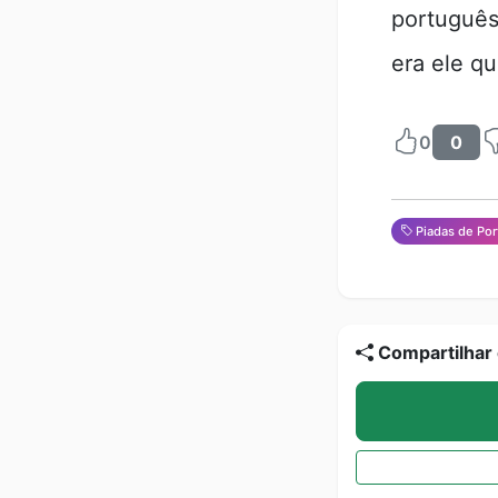
português
era ele q
0
0
Piadas de Po
Compartilhar 