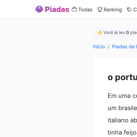
😂 Piadas
Todas
Ranking
C
Você já leu
0
pia
Início
Piadas de
o port
Em uma co
um brasil
italiano a
tinha feij