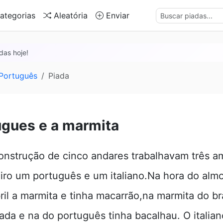
ategorias
Aleatória
Enviar
das hoje!
 Português
Piada
ugues e a marmita
nstrução de cinco andares trabalhavam três am
eiro um português e um italiano.Na hora do alm
bril a marmita e tinha macarrão,na marmita do bra
oada e na do português tinha bacalhau. O italian