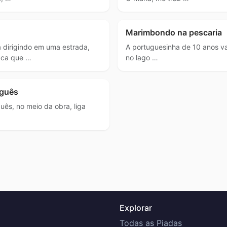
Marimbondo na pescaria
 dirigindo em uma estrada,
A portuguesinha de 10 anos va
aca que …
no lago …
uguês
uês, no meio da obra, liga
Explorar
Todas as Piadas