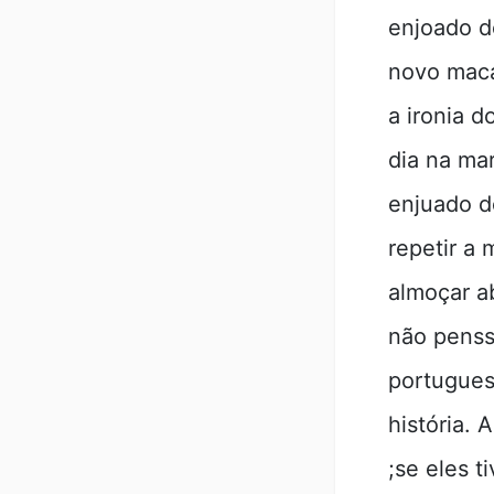
enjoado d
novo maca
a ironia 
dia na ma
enjuado d
repetir a
almoçar a
não penss
portugues
história. 
;se eles 