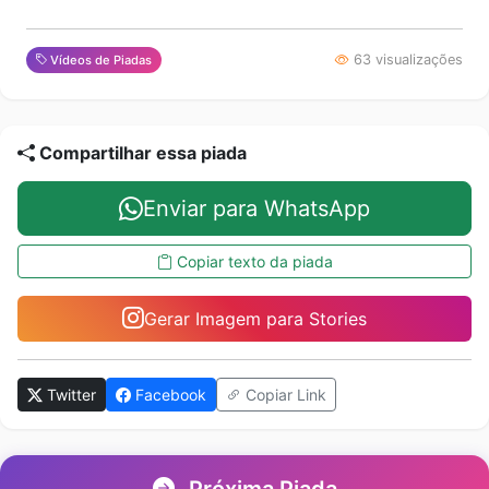
63 visualizações
Vídeos de Piadas
Compartilhar essa piada
Enviar para WhatsApp
Copiar texto da piada
Gerar Imagem para Stories
Twitter
Facebook
Copiar Link
Próxima Piada