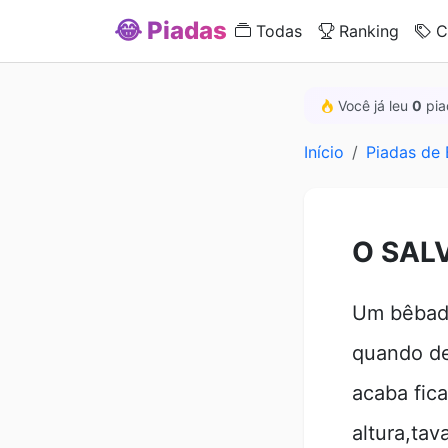
😂 Piadas
Todas
Ranking
C
Você já leu
0
pia
Início
Piadas de
O SAL
Um bêbado
quando de
acaba fic
altura,ta