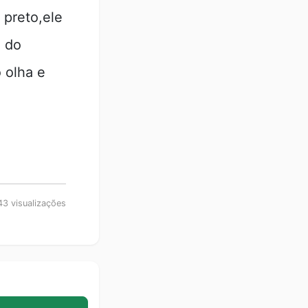
preto,ele
o do
 olha e
3 visualizações