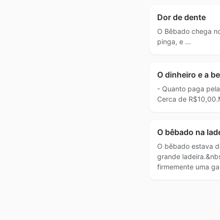
Dor de dente
O Bêbado chega no
pinga, e …
O dinheiro e a b
- Quanto paga pel
Cerca de R$10,00.
O bêbado na lade
O bêbado estava 
grande ladeira.&nb
firmemente uma ga