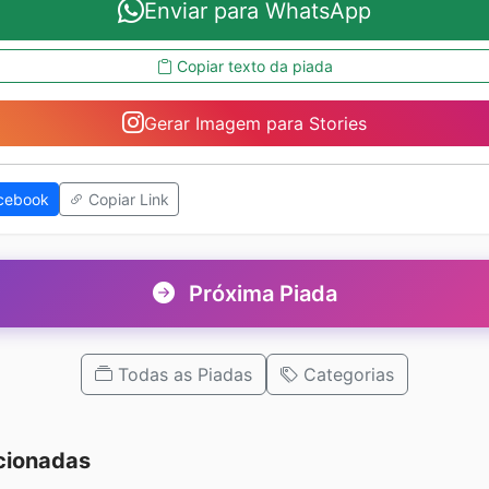
Enviar para WhatsApp
Copiar texto da piada
Gerar Imagem para Stories
cebook
Copiar Link
Próxima Piada
Todas as Piadas
Categorias
cionadas