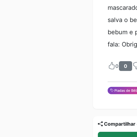
mascarado
salva o b
bebum e p
fala: Obri
0
0
Piadas de Bê
Compartilhar 