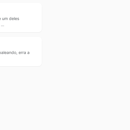
e um deles
 …
aleando, erra a