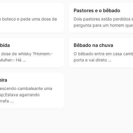
Pastores e o bêbado
 boteco e pede uma dose de
Dois pastores estão perdidos 
pergunta para um homem que
ebida
Bêbado na chuva
a dose de whisky ?Homem:-
O bêbado entra em casa camb
Mulher:- Há …
porta e vai direto …
ira
descendo cambaleante uma
sp;Estava agarrando
rrafa …