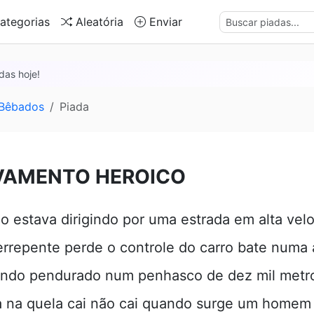
ategorias
Aleatória
Enviar
das hoje!
 Bêbados
Piada
VAMENTO HEROICO
 estava dirigindo por uma estrada em alta vel
rrepente perde o controle do carro bate numa 
ando pendurado num penhasco de dez mil metr
va na quela cai não cai quando surge um homem