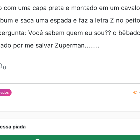
 com uma capa preta e montado em um cavalo 
ebum e saca uma espada e faz a letra Z no peit
ergunta: Você sabem quem eu sou?? o bêbado
gado por me salvar Zuperman........
0
4
bados
essa piada