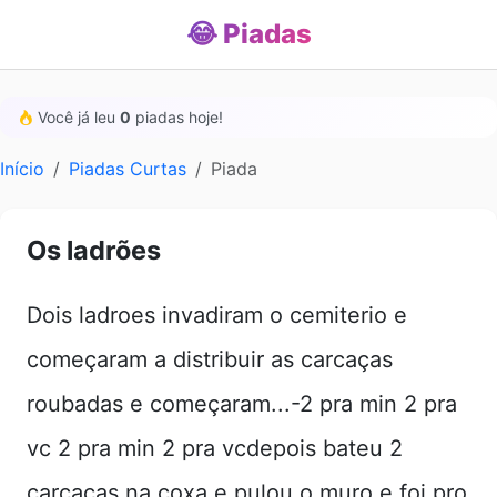
😂 Piadas
Você já leu
0
piadas hoje!
Início
Piadas Curtas
Piada
Os ladrões
Dois ladroes invadiram o cemiterio e
começaram a distribuir as carcaças
roubadas e começaram...-2 pra min 2 pra
vc 2 pra min 2 pra vcdepois bateu 2
carcaças na coxa e pulou o muro e foi pro