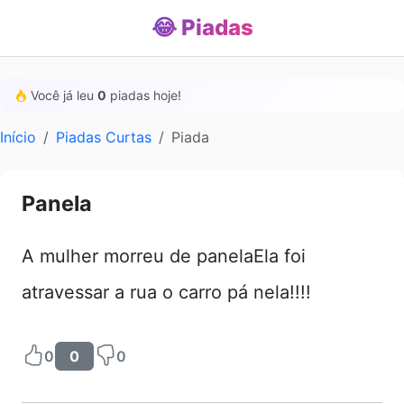
😂 Piadas
Você já leu
0
piadas hoje!
Início
Piadas Curtas
Piada
Panela
A mulher morreu de panelaEla foi
atravessar a rua o carro pá nela!!!!
0
0
0