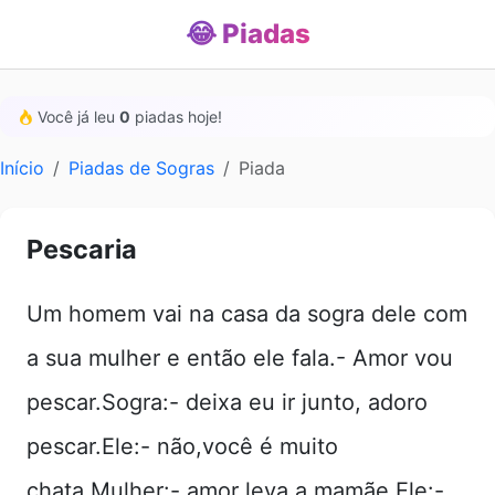
😂 Piadas
Você já leu
0
piadas hoje!
Início
Piadas de Sogras
Piada
Pescaria
Um homem vai na casa da sogra dele com
a sua mulher e então ele fala.- Amor vou
pescar.Sogra:- deixa eu ir junto, adoro
pescar.Ele:- não,você é muito
chata.Mulher:- amor leva a mamãe.Ele:-