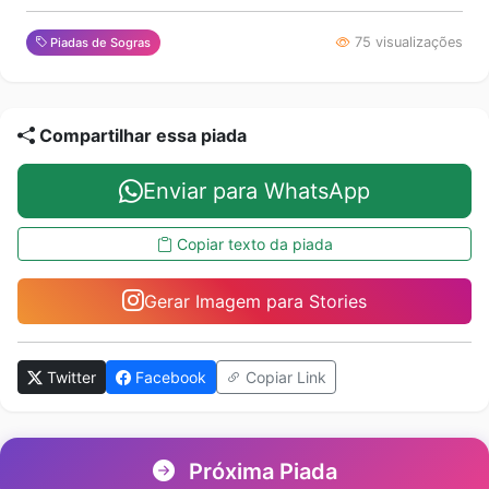
75 visualizações
Piadas de Sogras
Compartilhar essa piada
Enviar para WhatsApp
Copiar texto da piada
Gerar Imagem para Stories
Twitter
Facebook
Copiar Link
Próxima Piada