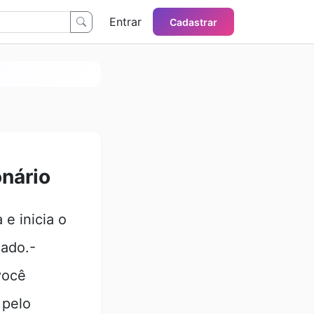
Entrar
Cadastrar
onário
e inicia o
gado.-
você
 pelo