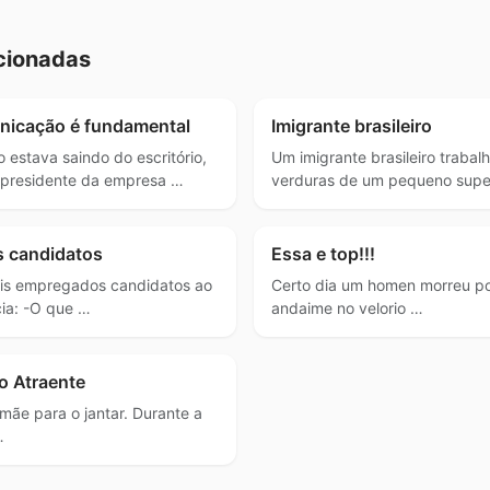
cionadas
nicação é fundamental
Imigrante brasileiro
 estava saindo do escritório,
Um imigrante brasileiro traba
presidente da empresa …
verduras de um pequeno sup
s candidatos
Essa e top!!!
ois empregados candidatos ao
Certo dia um homen morreu po
ia: -O que …
andaime no velorio …
o Atraente
mãe para o jantar. Durante a
…