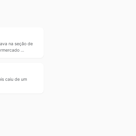
lhava na seção de
ermercado …
is caiu de um