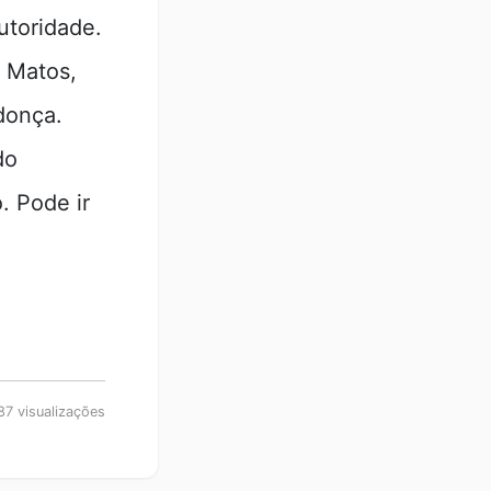
utoridade.
 Matos,
donça.
do
. Pode ir
7 visualizações