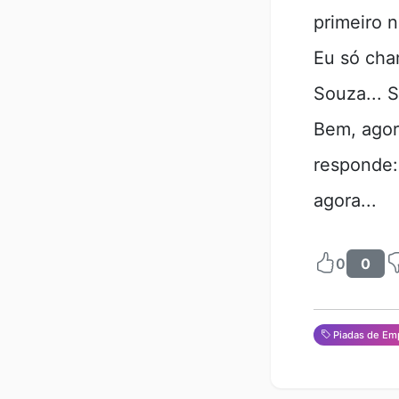
primeiro n
Eu só cha
Souza... 
Bem, agor
responde:
agora...
0
0
Piadas de Em