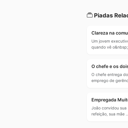
Piadas Rela
Clareza na comu
Um jovem executivo
quando vê o&nbsp;
O chefe e os doi
O chefe entrega d
emprego de gerênc
Empregada Muit
João convidou sua 
refeição, sua mãe 