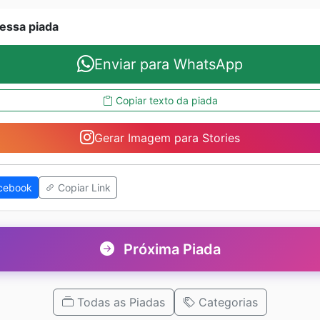
essa piada
Enviar para WhatsApp
Copiar texto da piada
Gerar Imagem para Stories
cebook
Copiar Link
Próxima Piada
Todas as Piadas
Categorias