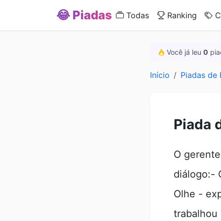
😂 Piadas
Todas
Ranking
C
Você já leu
0
pia
Início
Piadas de
Piada 
O gerente
diálogo:-
Olhe - ex
trabalhou