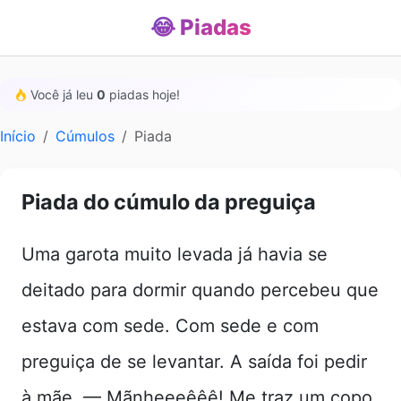
😂 Piadas
Você já leu
0
piadas hoje!
Início
Cúmulos
Piada
Piada do cúmulo da preguiça
Uma garota muito levada já havia se
deitado para dormir quando percebeu que
estava com sede. Com sede e com
preguiça de se levantar. A saída foi pedir
à mãe. — Mãnheeeêêê! Me traz um copo