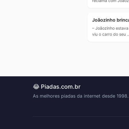
reclama com Joãoz
Joãozinho brinc
– Joãozinho estava
viu o carro do seu 
😂 Piadas.com.br
As melhores piadas da internet desde 1998.