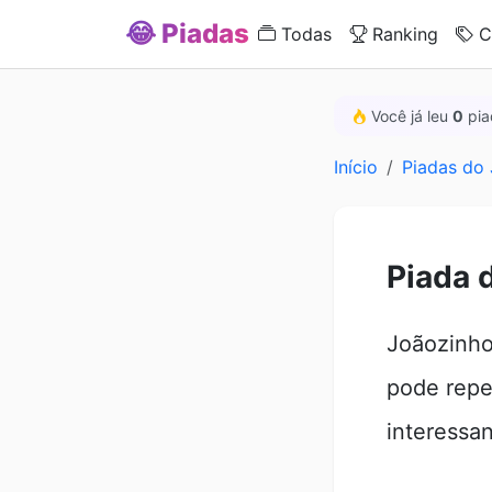
😂 Piadas
Todas
Ranking
C
Você já leu
0
pia
Início
Piadas do
Piada 
Joãozinho
pode repe
interessa