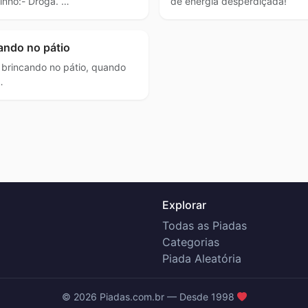
inho:- Droga. …
de energia desperdiçada!
ando no pátio
 brincando no pátio, quando
…
Explorar
Todas as Piadas
Categorias
Piada Aleatória
© 2026 Piadas.com.br — Desde 1998