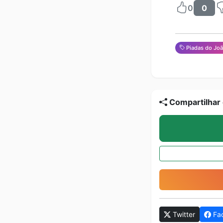
0
0
Piadas do Jo
Compartilhar 
Twitter
Fa