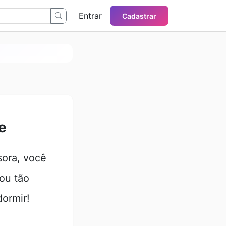
Entrar
Cadastrar
e
sora, você
ou tão
dormir!