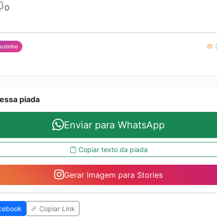
0
3
ãozinho
essa piada
Enviar para WhatsApp
Copiar texto da piada
Gerar Imagem para Stories
cebook
Copiar Link