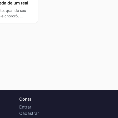
eda de um real
to, quando seu
le chororô, …
Conta
Entrar
Cadastrar