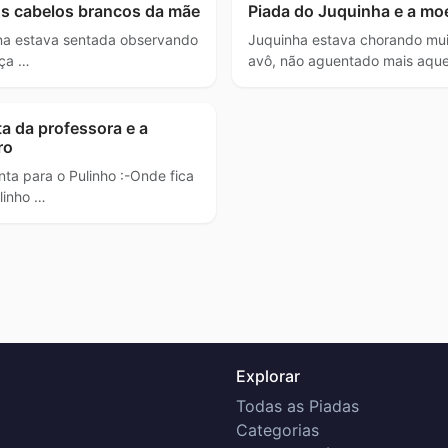
 os cabelos brancos da mãe
Piada do Juquinha e a mo
na estava sentada observando
Juquinha estava chorando mui
uça …
avô, não aguentado mais aque
a da professora e a
ro
ta para o Pulinho :-Onde fica
linho …
Explorar
Todas as Piadas
Categorias