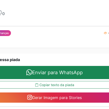
0
4
rianças
essa piada
Enviar para WhatsApp
Copiar texto da piada
Gerar Imagem para Stories