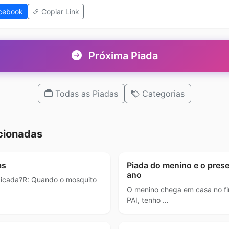
cebook
Copiar Link
Próxima Piada
Todas as Piadas
Categorias
cionadas
as
Piada do menino e o prese
ano
 picada?R: Quando o mosquito
O menino chega em casa no fin
PAI, tenho …