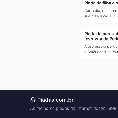
Piada da filha e
Certo dia, um meni
sua mãe lavar a lo
Piada da pergunt
resposta do Ped
A professora pergun
a América??E o Pau
😂 Piadas.com.br
As melhores piadas da internet desde 1998.