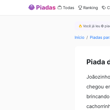
😂 Piadas
Todas
Ranking
C
Você já leu
0
pia
Início
Piadas par
Piada 
Joãozinho
chegou em
brincando
cachorrin