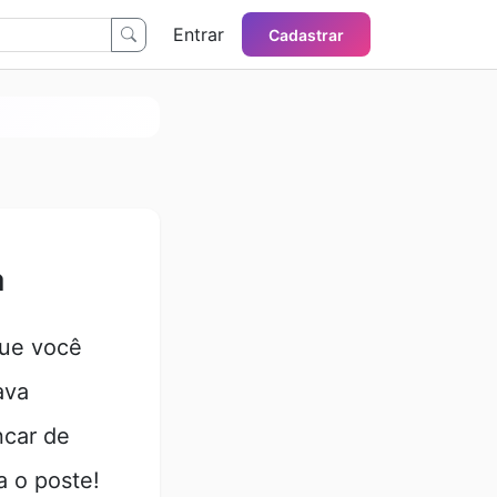
Entrar
Cadastrar
a
que você
ava
ncar de
a o poste!