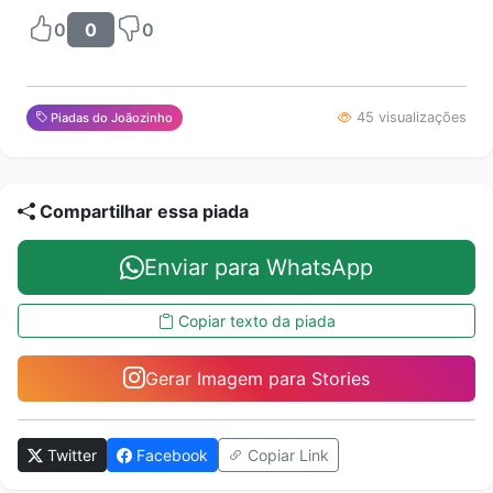
0
0
0
45 visualizações
Piadas do Joãozinho
Compartilhar essa piada
Enviar para WhatsApp
Copiar texto da piada
Gerar Imagem para Stories
Twitter
Facebook
Copiar Link