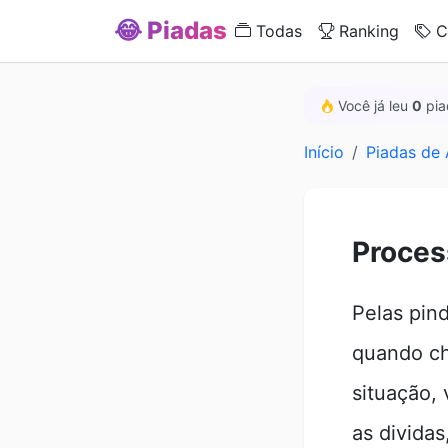
😂 Piadas
Todas
Ranking
C
Você já leu
0
pia
Início
Piadas de
Proces
Pelas pin
quando ch
situação,
as dividas