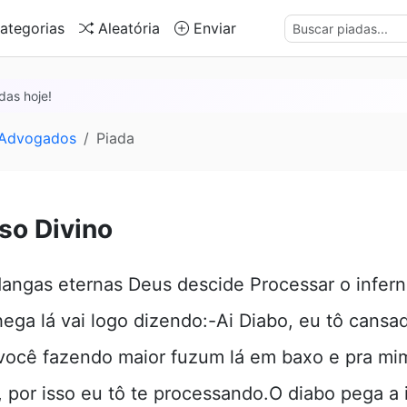
ategorias
Aleatória
Enviar
das hoje!
 Advogados
Piada
so Divino
dangas eternas Deus descide Processar o infern
ega lá vai logo dizendo:-Ai Diabo, eu tô cansa
 você fazendo maior fuzum lá em baxo e pra mi
, por isso eu tô te processando.O diabo pega a 