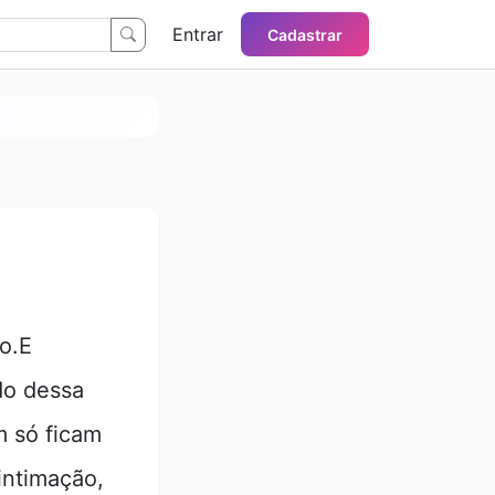
Entrar
Cadastrar
o.E
do dessa
m só ficam
intimação,