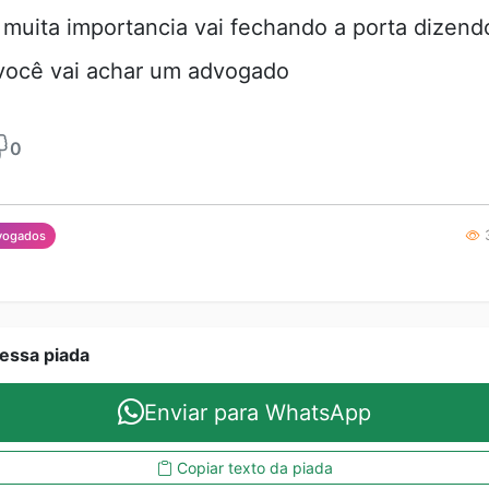
 muita importancia vai fechando a porta dizen
você vai achar um advogado
0
3
vogados
essa piada
Enviar para WhatsApp
Copiar texto da piada