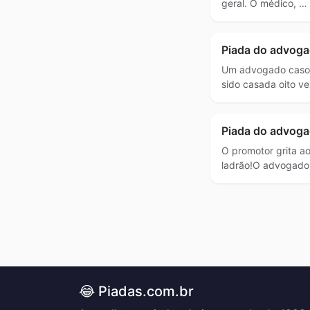
geral. O médico, …
Piada do advoga
Um advogado casou
sido casada oito v
Piada do advoga
O promotor grita a
ladrão!O advogado 
😂 Piadas.com.br