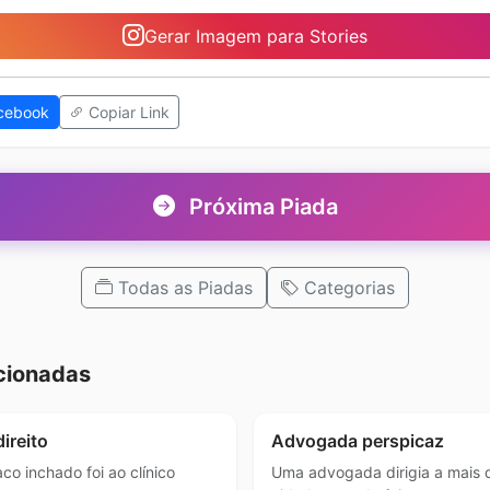
Gerar Imagem para Stories
cebook
Copiar Link
Próxima Piada
Todas as Piadas
Categorias
cionadas
ireito
Advogada perspicaz
co inchado foi ao clínico
Uma advogada dirigia a mais 