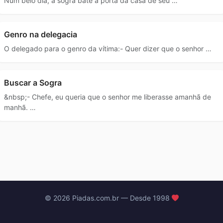
Num belo dia, a sogra bate à porta da casa de seu …
Genro na delegacia
O delegado para o genro da vítima:- Quer dizer que o senhor …
Buscar a Sogra
&nbsp;- Chefe, eu queria que o senhor me liberasse amanhã de
manhã. …
© 2026 Piadas.com.br — Desde 1998