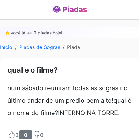
😂 Piadas
Você já leu
0
piadas hoje!
Início
Piadas de Sogras
Piada
qual e o filme?
num sábado reuniram todas as sogras no
último andar de um predio bem alto!qual é
o nome do filme?INFERNO NA TORRE.
0
0
0