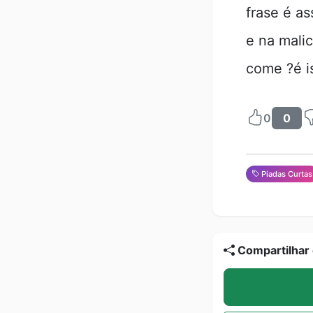
frase é as
e na malic
come ?é is
0
0
Piadas Curtas
Compartilhar 