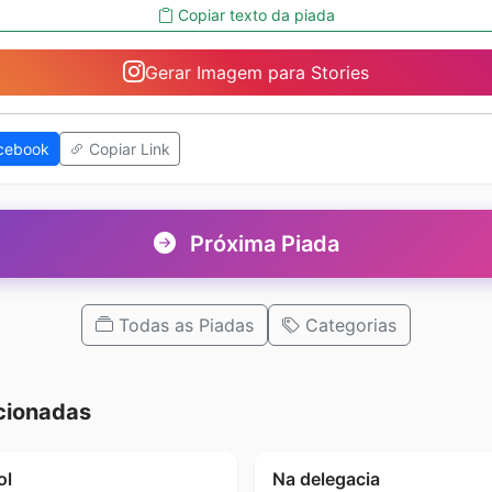
Copiar texto da piada
Gerar Imagem para Stories
cebook
Copiar Link
Próxima Piada
Todas as Piadas
Categorias
cionadas
ol
Na delegacia