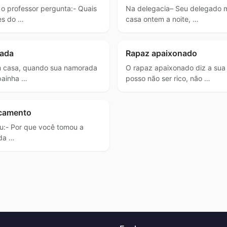
 o professor pergunta:- Quais
Na delegacia– Seu delegado m
es do …
casa ontem a noite, …
ada
Rapaz apaixonado
 casa, quando sua namorada
O rapaz apaixonado diz a su
painha …
posso não ser rico, não …
icamento
u:- Por que você tomou a
 da …