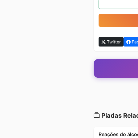
Twitter
Fa
Piadas Rela
Reações do álco