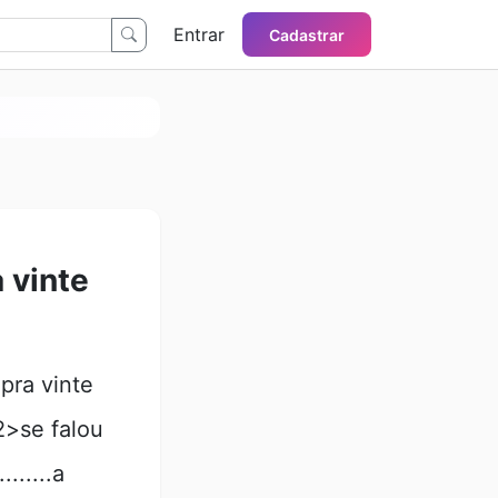
Entrar
Cadastrar
a vinte
pra vinte
2>se falou
.......a