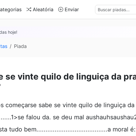
ategorias
Aleatória
Enviar
das hoje!
tas
Piada
 se vinte quilo de linguiça da pr
?
 começarse sabe se vinte quilo de linguiça da 
.......1>se falou da. se deu mal aushauhsaushau
a tudo bem.......................................a moral é:.