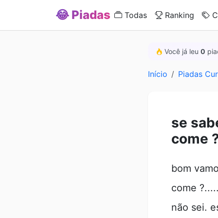
😂 Piadas
Todas
Ranking
C
Você já leu
0
pia
Início
Piadas Cur
se sabe
come 
bom vamos
come ?....
não sei. est