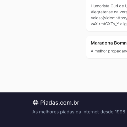
Humorista Guri de 
Alegretense na ver
Veloso[video:http
v=X-rmtGXTs_Y ali
Maradona Bomn
A melhor propaga
😂 Piadas.com.br
As melhores piadas da internet desde 1998.