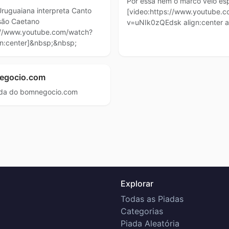
Por essa nem o marco véio es
Uruguaiana interpreta Canto
[video:https://www.youtube.
são Caetano
v=uNIk0zQEdsk align:center a
s://www.youtube.com/watch?
gn:center]&nbsp;&nbsp;
egocio.com
nda do bomnegocio.com
Explorar
Todas as Piadas
Categorias
Piada Aleatória