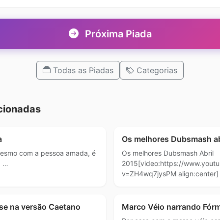
Próxima Piada
Todas as Piadas
Categorias
cionadas
a
Os melhores Dubsmash ab
 mesmo com a pessoa amada, é
Os melhores Dubsmash Abril
. …
2015[video:https://www.yout
v=ZH4wq7jysPM align:center]
se na versão Caetano
Marco Véio narrando Fórmu