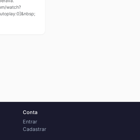
perava.
com/watch?
utoplay:0]&nbsp;
Conta
Entrar
Cadastrar