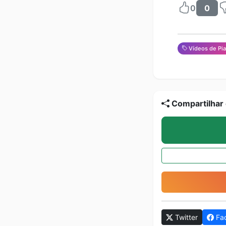
0
0
Vídeos de Pi
Compartilhar 
Twitter
Fa