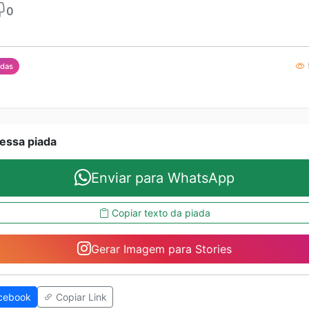
0
adas
essa piada
Enviar para WhatsApp
Copiar texto da piada
Gerar Imagem para Stories
cebook
Copiar Link