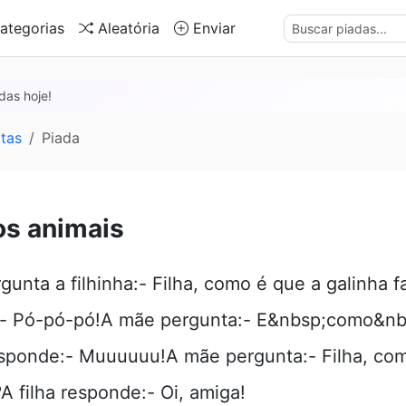
ategorias
Aleatória
Enviar
das hoje!
tas
Piada
s animais
unta a filhinha:- Filha, como é que a galinha fa
- Pó-pó-pó!A mãe pergunta:- E&nbsp;como&nb
esponde:- Muuuuuu!A mãe pergunta:- Filha, co
A filha responde:- Oi, amiga!