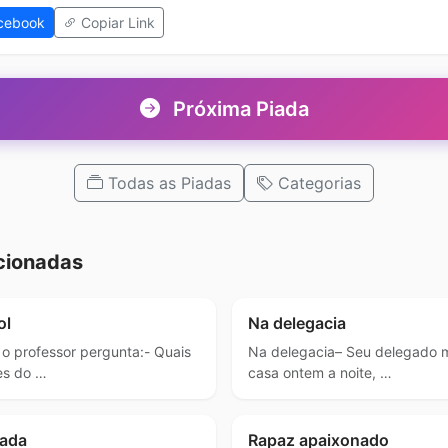
cebook
Copiar Link
Próxima Piada
Todas as Piadas
Categorias
cionadas
ol
Na delegacia
 o professor pergunta:- Quais
Na delegacia– Seu delegado m
es do …
casa ontem a noite, …
ada
Rapaz apaixonado