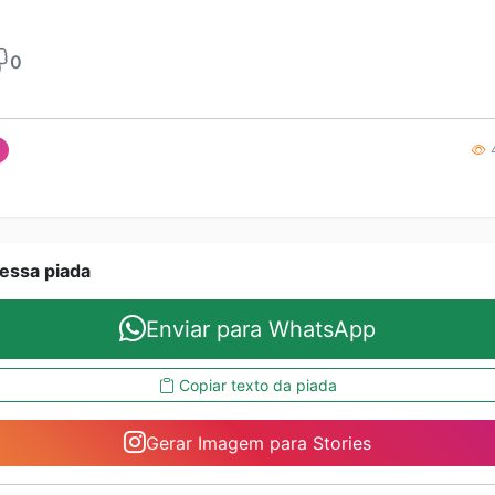
0
4
essa piada
Enviar para WhatsApp
Copiar texto da piada
Gerar Imagem para Stories