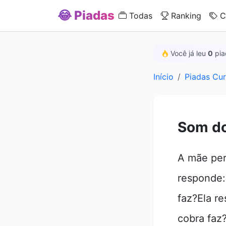
😂 Piadas
Todas
Ranking
C
Você já leu
0
pia
Início
Piadas Cur
Som do
A mãe perg
responde:
faz?Ela r
cobra faz?