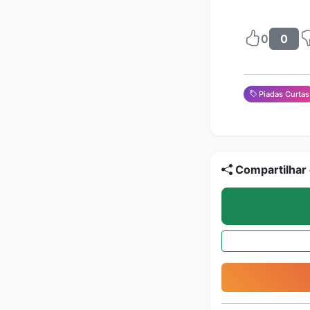
0
0
Piadas Curtas
Compartilhar 