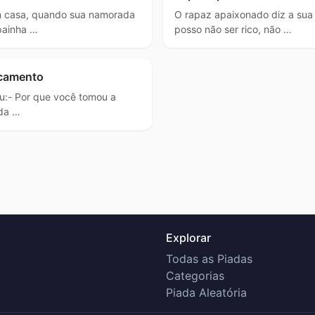
 casa, quando sua namorada
O rapaz apaixonado diz a su
painha …
posso não ser rico, não …
icamento
u:- Por que você tomou a
 da …
Explorar
Todas as Piadas
Categorias
Piada Aleatória