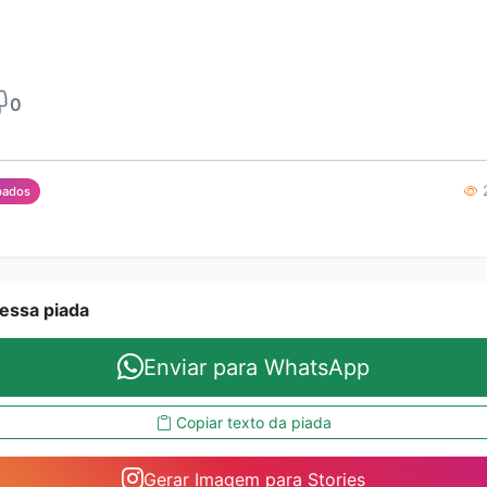
0
2
bados
essa piada
Enviar para WhatsApp
Copiar texto da piada
Gerar Imagem para Stories