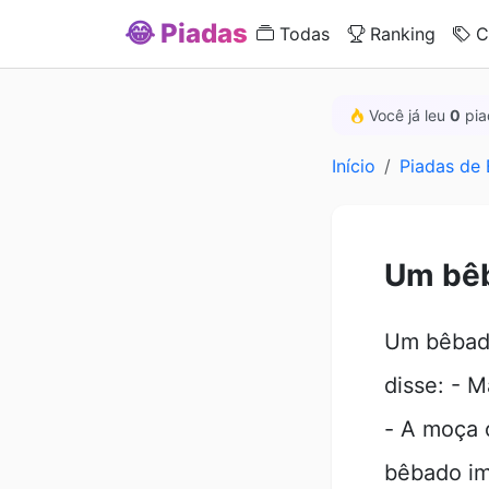
😂 Piadas
Todas
Ranking
C
Você já leu
0
pia
Início
Piadas de
Um bê
Um bêbado
disse: - M
- A moça o
bêbado im