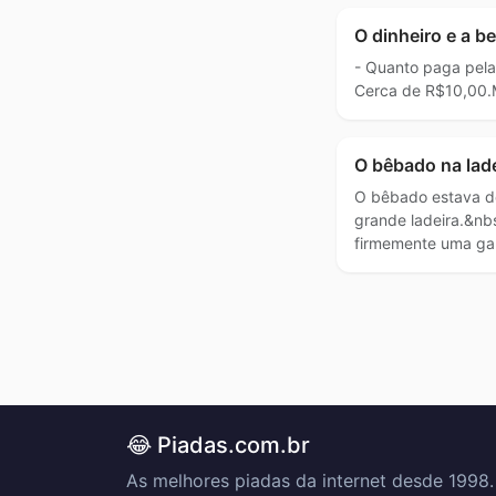
O dinheiro e a b
- Quanto paga pel
Cerca de R$10,00.
O bêbado na lade
O bêbado estava 
grande ladeira.&nb
firmemente uma ga
😂 Piadas.com.br
As melhores piadas da internet desde 1998.