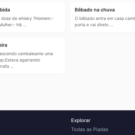
ebida
Bêbado na chuva
a dose de whisky ?Homem:-
O bêbado entra em casa camb
Mulher:- Há …
porta e vai direto …
ira
descendo cambaleante uma
sp;Estava agarrando
rrafa …
Explorar
Todas as Piadas