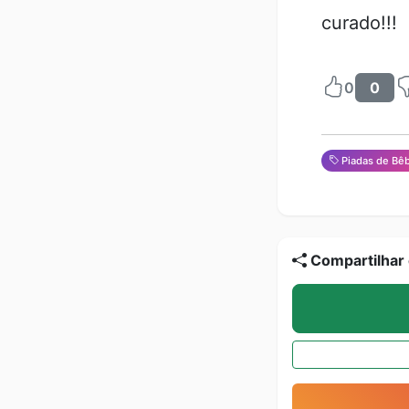
curado!!!
0
0
Piadas de Bê
Compartilhar 