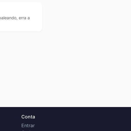
aleando, erra a
Conta
Entrar