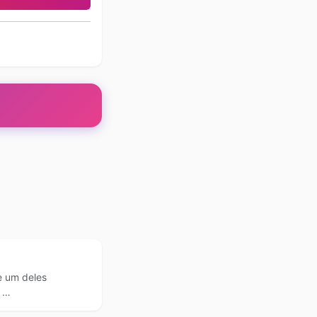
e um deles
 …