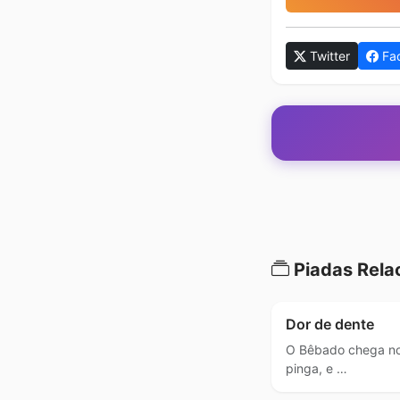
Twitter
Fa
Piadas Rela
Dor de dente
O Bêbado chega no
pinga, e …