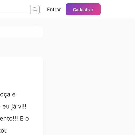
Entrar
Cadastrar
oça e
eu já vi!!
ento!!! E o
tou