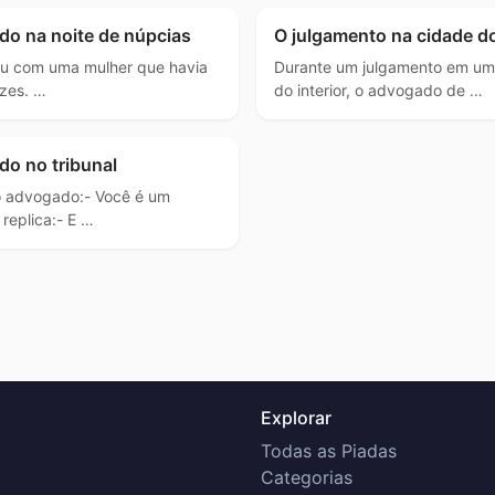
do na noite de núpcias
O julgamento na cidade do
 com uma mulher que havia
Durante um julgamento em u
ezes. …
do interior, o advogado de …
do no tribunal
o advogado:- Você é um
replica:- E …
Explorar
Todas as Piadas
Categorias