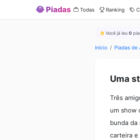
😂 Piadas
Todas
Ranking
C
Você já leu
0
pia
Início
Piadas de
Uma st
Três amig
um show d
bunda da 
carteira 