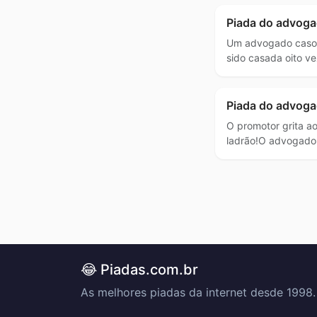
Piada do advoga
Um advogado casou
sido casada oito v
Piada do advoga
O promotor grita a
ladrão!O advogado 
😂 Piadas.com.br
As melhores piadas da internet desde 1998.