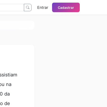
Entrar
Cadastrar
ssistiam
ou na
00 da
ao de