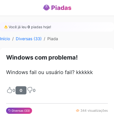
😂 Piadas
Você já leu
0
piadas hoje!
Início
Diversas (33)
Piada
Windows com problema!
Windows fail ou usuário fail? kkkkkk
0
0
0
344 visualizações
Diversas (33)