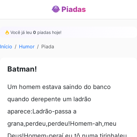
😂 Piadas
Você já leu
0
piadas hoje!
Início
Humor
Piada
Batman!
Um homem estava saindo do banco
quando derepente um ladrão
aparece:Ladrão-passa a
grana,perdeu,perdeu!Homem-ah,meu
Deus!Homem-peraí,eu tô numa tirinha!eu