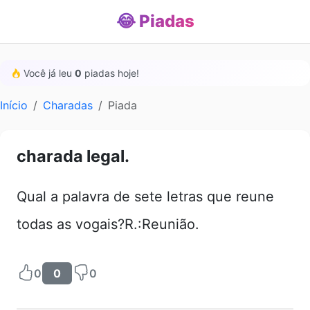
😂 Piadas
Você já leu
0
piadas hoje!
Início
Charadas
Piada
charada legal.
Qual a palavra de sete letras que reune
todas as vogais?R.:Reunião.
0
0
0