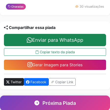
30 visualizações
Charadas
Compartilhar essa piada
Enviar para WhatsApp
Copiar texto da piada
Gerar Imagem para Stories
Twitter
Facebook
Copiar Link
Próxima Piada