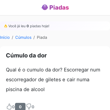
😂 Piadas
Você já leu
0
piadas hoje!
Início
Cúmulos
Piada
Cúmulo da dor
Qual é o cumulo da dor? Escorregar num
escorregador de giletes e cair numa
piscina de alcool
0
0
0