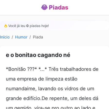
😂 Piadas
Você já leu
0
piadas hoje!
Início
Humor
Piada
e o bonitao cagando né
*Bonitão ???* *...* Três trabalhadores de
uma empresa de limpeza estão
numandaime, lavando os vidros de um
grande edifício.De repente, um deles dá
um gemido, vira-se pro outro ao lado e