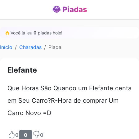
😂 Piadas
Você já leu
0
piadas hoje!
Início
Charadas
Piada
Elefante
Que Horas São Quando um Elefante centa
em Seu Carro?R-Hora de comprar Um
Carro Novo =D
0
0
0