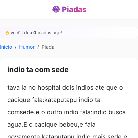
😂 Piadas
Você já leu
0
piadas hoje!
Início
Humor
Piada
indio ta com sede
tava la no hospital dois indios ate que o
cacique fala:kataputapu indio ta
comsede.e o outro indio fala:indio busca
agua.E o cacique bebeu,e fala
novamente:kataputapu indio mais sede.e